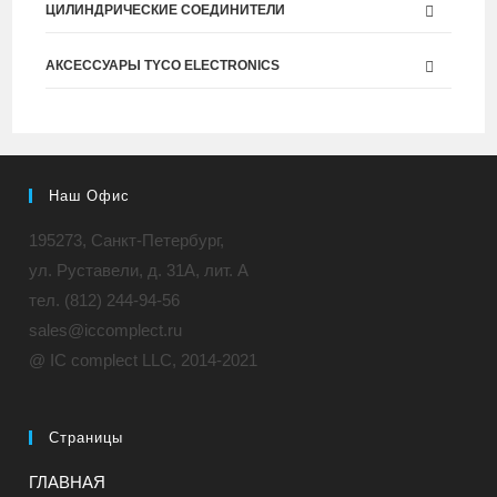
ЦИЛИНДРИЧЕСКИЕ СОЕДИНИТЕЛИ
АКСЕССУАРЫ TYCO ELECTRONICS
Наш Офис
195273, Санкт-Петербург,
ул. Руставели, д. 31A, лит. А
тел. (812) 244-94-56
sales@iccomplect.ru
@ IC complect LLC, 2014-2021
Страницы
ГЛАВНАЯ